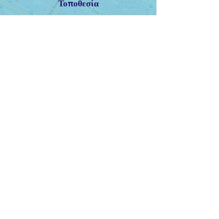
Το
π
οθεσία
PS 59 Beekman Hill International School
233 East 56th Street
New York, NY, 10022