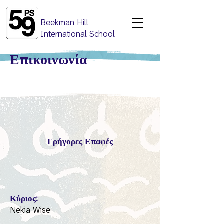
Beekman Hill
International School
Ε
π
ικοινωνία
Γρήγορες Ε
π
αφές
Κύριος:
Nekia Wise