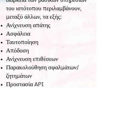
διάρκεια των βασικών υπηρεσιών
του ιστότοπου περιλαμβάνουν,
μεταξύ άλλων, τα εξής:
Ανίχνευση απάτης
Ασφάλεια
Ταυτοποίηση
Απόδοση
Ανίχνευση επιθέσεων
Παρακολούθηση σφαλμάτων/
ζητημάτων
Προστασία API
Συλλέγουμε αυτά τα cookies για
τους ακόλουθους σκοπούς:
Για την παροχή και λειτουργία του
ps59.net