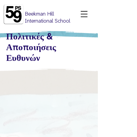
Beekman Hill
International School
Πολιτικές
&
Α
π
ο
π
οιήσεις
Ευθυνών