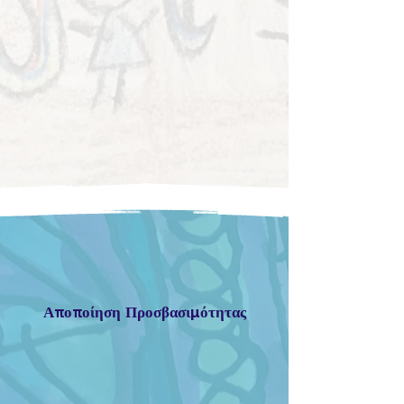
Α
π
ο
π
οίηση Προσβασι
μ
ότητας